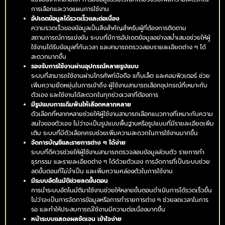
การเลือกและวางแผนการใช้งาน
อัปเดตข้อมูลได้รวดเร็วและต่อเนื่อง
ความรวดเร็วของข้อมูลเป็นสิ่งสำคัญสำหรับผู้ที่ต้องการติดตาม
สถานการณ์การแข่งขัน ระบบที่มีการอัปเดตข้อมูลอย่างสม่ำเสมอช่วยให้ผู้
ใช้งานได้รับข้อมูลที่ทันเวลา และสามารถตรวจสอบรายละเอียดต่าง ๆ ได้
สะดวกมากขึ้น
รองรับการใช้งานผ่านอุปกรณ์หลายรูปแบบ
ระบบที่สามารถใช้งานผ่านโทรศัพท์มือถือ แท็บเล็ต และคอมพิวเตอร์ ช่วย
เพิ่มความยืดหยุ่นในการเข้าถึง ผู้ใช้งานสามารถเลือกอุปกรณ์ที่เหมาะกับ
ตัวเอง และใช้งานได้สะดวกในทุกช่วงเวลาที่ต้องการ
มีรูปแบบการเดิมพันให้เลือกหลากหลาย
ตัวเลือกที่หลากหลายช่วยให้ผู้ใช้งานสามารถเลือกแนวทางที่เหมาะกับความ
สนใจของตัวเอง ไม่ว่าจะเป็นรูปแบบพื้นฐานหรือรูปแบบที่มีรายละเอียดเพิ่ม
เติม ระบบที่มีตัวเลือกครบช่วยเพิ่มความสะดวกในการใช้งานมากขึ้น
จัดการบัญชีและรายการต่าง ๆ ได้ง่าย
ระบบที่ดีควรช่วยให้ผู้ใช้งานสามารถตรวจสอบข้อมูลส่วนตัว รายการทำ
ธุรกรรม และรายละเอียดต่าง ๆ ได้ด้วยตัวเอง การจัดการที่เป็นระบบช่วย
ลดขั้นตอนที่ไม่จำเป็น และเพิ่มความคล่องตัวในการใช้งาน
มีระบบอัตโนมัติช่วยลดขั้นตอน
การนำระบบอัตโนมัติมาใช้งานช่วยให้หลายขั้นตอนดำเนินการได้รวดเร็วขึ้น
ไม่ว่าจะเป็นการจัดการข้อมูลหรือการทำรายการต่าง ๆ ช่วยลดเวลาในการ
รอ และทำให้ประสบการณ์ใช้งานมีความต่อเนื่องมากขึ้น
หน้าระบบแสดงผลชัดเจน เข้าใจง่าย