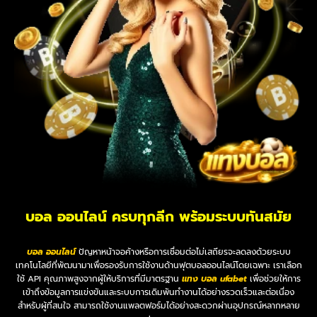
บอล ออนไลน์ ครบทุกลีก พร้อมระบบทันสมัย
บอล ออนไลน์
ปัญหาหน้าจอค้างหรือการเชื่อมต่อไม่เสถียรจะลดลงด้วยระบบ
เทคโนโลยีที่พัฒนามาเพื่อรองรับการใช้งานด้านฟุตบอลออนไลน์โดยเฉพาะ เราเลือก
ใช้ API คุณภาพสูงจากผู้ให้บริการที่มีมาตรฐาน
แทง บอล
ufabet
เพื่อช่วยให้การ
เข้าถึงข้อมูลการแข่งขันและระบบการเดิมพันทำงานได้อย่างรวดเร็วและต่อเนื่อง
สำหรับผู้ที่สนใจ สามารถใช้งานแพลตฟอร์มได้อย่างสะดวกผ่านอุปกรณ์หลากหลาย