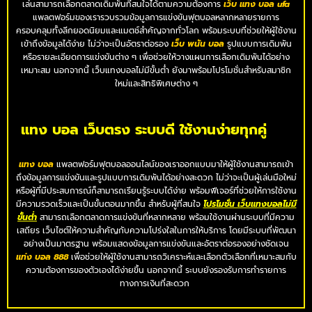
เล่นสามารถเลือกตลาดเดิมพันที่สนใจได้ตามความต้องการ
เว็บ แทง บอล
ufa
แพลตฟอร์มของเรารวบรวมข้อมูลการแข่งขันฟุตบอลหลากหลายรายการ
ครอบคลุมทั้งลีกยอดนิยมและแมตช์สำคัญจากทั่วโลก พร้อมระบบที่ช่วยให้ผู้ใช้งาน
เข้าถึงข้อมูลได้ง่าย ไม่ว่าจะเป็นอัตราต่อรอง
เว็บ พนัน บอล
รูปแบบการเดิมพัน
หรือรายละเอียดการแข่งขันต่าง ๆ เพื่อช่วยให้วางแผนการเลือกเดิมพันได้อย่าง
เหมาะสม นอกจากนี้ เว็บแทงบอลไม่มีขั้นต่ำ ยังมาพร้อมโปรโมชั่นสำหรับสมาชิก
ใหม่และสิทธิพิเศษต่าง ๆ
แทง บอล เว็บตรง ระบบดี ใช้งานง่ายทุกคู่
แทง บอล
แพลตฟอร์มฟุตบอลออนไลน์ของเราออกแบบมาให้ผู้ใช้งานสามารถเข้า
ถึงข้อมูลการแข่งขันและรูปแบบการเดิมพันได้อย่างสะดวก ไม่ว่าจะเป็นผู้เล่นมือใหม่
หรือผู้ที่มีประสบการณ์ก็สามารถเรียนรู้ระบบได้ง่าย พร้อมฟีเจอร์ที่ช่วยให้การใช้งาน
มีความรวดเร็วและเป็นขั้นตอนมากขึ้น สำหรับผู้ที่สนใจ
โปรโมชั่น เว็บแทงบอลไม่มี
ขั้นต่ำ
สามารถเลือกตลาดการแข่งขันที่หลากหลาย พร้อมใช้งานผ่านระบบที่มีความ
เสถียร เว็บไซต์ให้ความสำคัญกับความโปร่งใสในการให้บริการ โดยมีระบบที่พัฒนา
อย่างเป็นมาตรฐาน พร้อมแสดงข้อมูลการแข่งขันและอัตราต่อรองอย่างชัดเจน
แท่ง บอล 888
เพื่อช่วยให้ผู้ใช้งานสามารถวิเคราะห์และเลือกตัวเลือกที่เหมาะสมกับ
ความต้องการของตัวเองได้ง่ายขึ้น นอกจากนี้ ระบบยังรองรับการทำรายการ
ทางการเงินที่สะดวก