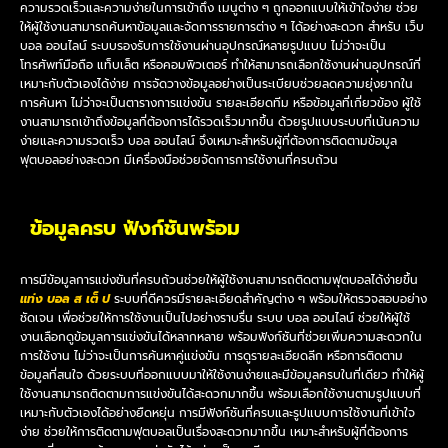
ความรวดเร็วและความง่ายในการเข้าถึง เมนูต่าง ๆ ถูกออกแบบให้เข้าใจง่าย ช่วย
ให้ผู้ใช้งานสามารถค้นหาข้อมูลและจัดการรายการต่าง ๆ ได้อย่างสะดวก สำหรับ เว็บ
บอล ออนไลน์ ระบบรองรับการใช้งานผ่านอุปกรณ์หลายรูปแบบ ไม่ว่าจะเป็น
โทรศัพท์มือถือ แท็บเล็ต หรือคอมพิวเตอร์ ทำให้สามารถเลือกใช้งานผ่านอุปกรณ์ที่
เหมาะกับตัวเองได้ง่าย การจัดวางข้อมูลอย่างเป็นระเบียบช่วยลดความยุ่งยากใน
การค้นหา ไม่ว่าจะเป็นตารางการแข่งขัน รายละเอียดทีม หรือข้อมูลที่เกี่ยวข้อง ผู้ใช้
งานสามารถเข้าถึงข้อมูลที่ต้องการได้รวดเร็วมากขึ้น ด้วยรูปแบบระบบที่เน้นความ
ง่ายและความรวดเร็ว บอล ออนไลน์ จึงเหมาะสำหรับผู้ที่ต้องการติดตามข้อมูล
ฟุตบอลอย่างสะดวก มีเครื่องมือช่วยจัดการการใช้งานที่ครบถ้วน
ข้อมูลครบ ฟังก์ชันพร้อม
การมีข้อมูลการแข่งขันที่ครบถ้วนช่วยให้ผู้ใช้งานสามารถติดตามฟุตบอลได้ง่ายขึ้น
แท่ง บอล ส เต็ ป
ระบบที่ดีควรมีรายละเอียดสำคัญต่าง ๆ พร้อมให้ตรวจสอบอย่าง
ชัดเจน เพื่อช่วยให้การใช้งานเป็นไปอย่างราบรื่น ระบบ บอล ออนไลน์ ช่วยให้ผู้ใช้
งานเลือกดูข้อมูลการแข่งขันได้หลากหลาย พร้อมฟังก์ชันที่ช่วยเพิ่มความสะดวกใน
การใช้งาน ไม่ว่าจะเป็นการค้นหาคู่แข่งขัน การดูรายละเอียดลีก หรือการติดตาม
ข้อมูลที่สนใจ ด้วยระบบที่ออกแบบมาให้ใช้งานง่ายและมีข้อมูลครบในที่เดียว ทำให้ผู้
ใช้งานสามารถติดตามการแข่งขันได้สะดวกมากขึ้น พร้อมเลือกใช้งานตามรูปแบบที่
เหมาะกับตัวเองได้อย่างยืดหยุ่น การมีฟังก์ชันที่ครบและรูปแบบการใช้งานที่เข้าใจ
ง่าย ช่วยให้การติดตามฟุตบอลเป็นเรื่องสะดวกมากขึ้น เหมาะสำหรับผู้ที่ต้องการ