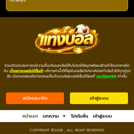
ร่วมเปิดประสบการณ์ความตื่นเต้นและเชียร์ทีมโปรดให้สนุกพร้อมสร้างกำไรมหาศาลไป
กับ
เว็บแทงบอลไม่มีขั้นต่ำ
บริการค่าน้ำดีที่สุดในเอเชียวิเคราะห์ง่ายทำเงินไวได้ทุกคู่ทุก
ลีก มั่นคงปลอดภัยจ่ายตรงเต็มจำนวนร้อยเปอร์เซ็นต์ต้องที่
ดราก้อน999
เท่านั้น
สมัครสมาชิก
เข้าสู่ระบบ
หน้าแรก
บทความ
โปรโมชั่น
เข้าสู่ระบบ
COPYRIGHT ©2026 , ALL RIGHT RESERVED.