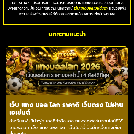
รายการต่าง ๆ ได้รับการจัดการอย่างเป็นระบบ และมีขั้นตอนตรวจสอบที่ชัดเจน
เพื่อสร้างความมั่นใจในการใช้งาน นอกจากนี้
เว็บแทงบอลไม่มีขั้นต่ำ
ยังช่วยเพิ่ม
ความคล่องตัวสำหรับผู้ที่ต้องการติดตามข้อมูลการแข่งขันฟุตบอล
บทความแนะนำ
เว็บ แทง บอล โลก ราคาดี เว็บตรง ไม่ผ่าน
เอเย่นต์
สำหรับแฟนกีฬาฟุตบอลที่กำลังมองหาแพลตฟอร์มออนไลน์ที่ใช้
งานสะดวก เว็บ แทง บอล โลก เว็บไซต์นี้เป็นอีกหนึ่งทางเลือก
ที่น่าสนใจ