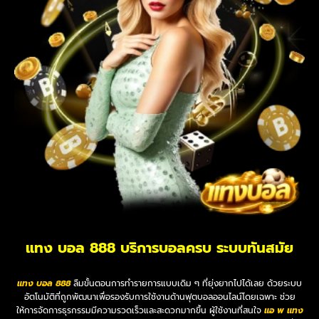
แทง บอล 888 บริการบอลครบ ระบบทันสมัย
แทง บอล 888
ลืมขั้นตอนการทำรายการแบบเดิม ๆ ที่ยุ่งยากไปได้เลย ด้วยระบบ
อัตโนมัติที่ถูกพัฒนาเพื่อรองรับการใช้งานด้านฟุตบอลออนไลน์โดยเฉพาะ ช่วย
ให้การจัดการธุรกรรมมีความรวดเร็วและสะดวกมากขึ้น ผู้ใช้งานที่สนใจ
แอ พ แทง